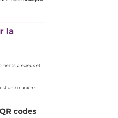
r la
oments précieux et
 est une manière
t QR codes