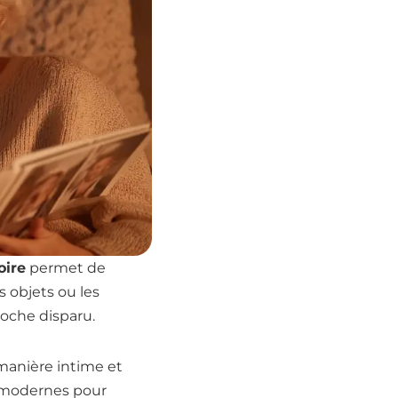
oire
permet de
s objets ou les
roche disparu.
manière intime et
s modernes pour