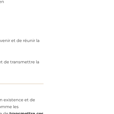
ien
enir et de réunir la
t de transmettre la
n existence et de
comme les
le de
transmettre ces