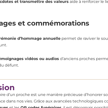
cdotes et transmettre des valeurs
aide à renforcer le l
ages et commémorations
érémonie d’hommage annuelle
permet de raviver le souv
unt.
témoignages vidéos ou audios
d’anciens proches perme
du défunt.
sion
re d’un proche est une manière précieuse d’honorer so
nce dans nos vies. Grâce aux avancées technologiques 
ques
et les
QR codes funéraires
, il est désormais possib