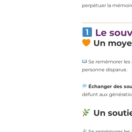
perpétuer la mémoire
Le souve
Un moyen
Se remémorer les 
personne disparue.
Échanger des sou
défunt aux génératio
Un soutie
Se remémorer les i