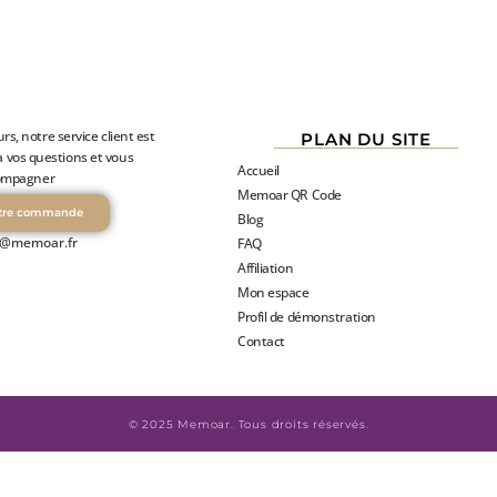
urs, notre service client est
PLAN DU SITE
à vos questions et vous
Accueil
ompagner
Memoar QR Code
otre commande
Blog
t@memoar.fr
FAQ
Affiliation
Mon espace
Profil de démonstration
Contact
© 2025 Memoar. Tous droits réservés.