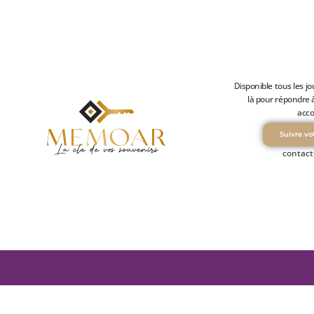
Disponible tous les jo
là pour répondre 
acc
Suivre v
contac